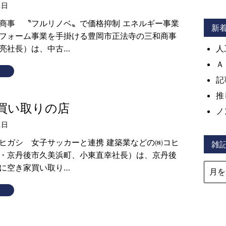
1日
商事 〝フルリノベ〟で価格抑制 エネルギー事業
新
フォーム事業を手掛ける豊岡市正法寺の三和商事
亮社長）は、中古…
人
Ａ
記
推
買い取りの店
ノ
1日
ヒガシ 女子サッカーと連携 建築業などの㈱コヒ
雑
・京丹後市久美浜町、小東直幸社長）は、京丹後
に空き家買い取り…