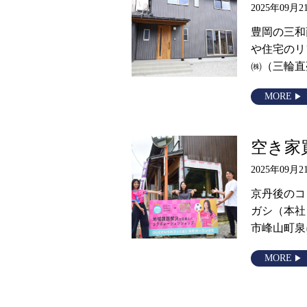
2025年09月2
豊岡の三和
や住宅のリ
㈱（三輪直
MORE
空き家
2025年09月2
京丹後のコ
ガシ（本社
市峰山町泉
MORE