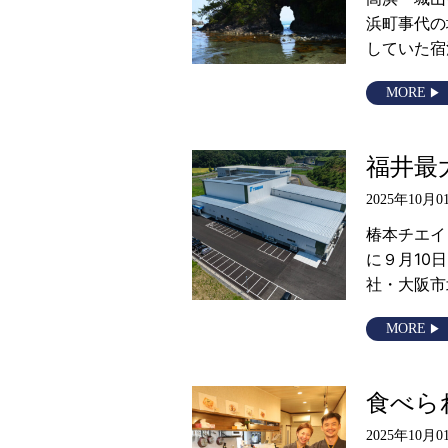
浜町事代の
していた宿
MORE
福井最
2025年10月0
椿本チエイ
に９月10
社・大阪市
MORE
食べら
2025年10月0