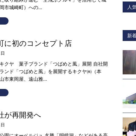
人
岡市城崎町）への…
新
町に初のコンセプト店
1日
キクヤ 菓子ブランド「つばめと風」展開 自社開
ランド「つばめと風」を展開するキクヤ㈱（本
山市東岡屋、遠山雅…
社が再開発へ
1日
公園にオーベルジュ 名勝「明鏡洞」などがある高