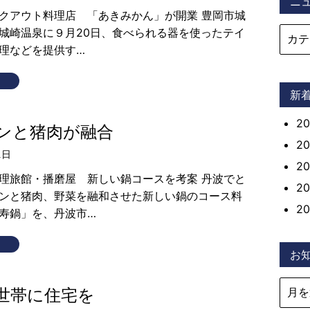
ニ
クアウト料理店 「あきみかん」が開業 豊岡市城
城崎温泉に９月20日、食べられる器を使ったテイ
理などを提供す…
新
2
ンと猪肉が融合
2
1日
2
理旅館・播磨屋 新しい鍋コースを考案 丹波でと
2
ンと猪肉、野菜を融和させた新しい鍋のコース料
2
寿鍋」を、丹波市…
お
世帯に住宅を