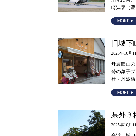
崎温泉（豊
MORE
旧城下
2025年10月1
丹波篠山の
発の菓子ブ
社・丹波篠
MORE
県外３
2025年10月1
高浜 城山