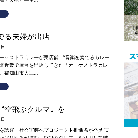
でる夫婦が出店
1日
ーケストラカレーが実店舗 〝音楽を奏でるカレー
北近畿で屋台を出店してきた「オーケストラカレ
、福知山市大江…
〝空飛ぶクルマ〟を
1日
を誘客 社会実装へプロジェクト推進協が発足 実
た取り組みが進む「空飛ぶクルマ」を活用して城