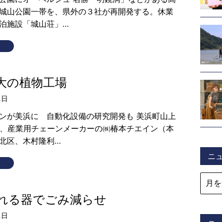
城山公園一帯を、県外の３社が再開発する。休業
泊施設「城山荘」…
大の植物工場
1日
ンが美浜に 自動化設備の研究開発も 美浜町山上
日、産業用チェーンメーカーの㈱椿本チエイン（本
北区、木村隆利…
ニ
れる器でごみ減らせ
1日