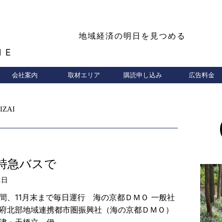
地域経済の明日を見つめる
NE
会社案内
取材エリア
購読申し込み
広告料金
IZAI
特急バスで
1日
間、11月末まで毎日運行 海の京都ＤＭＯ 一般社
府北部地域連携都市圏振興社（海の京都ＤＭＯ）
津・天橋立―伊…