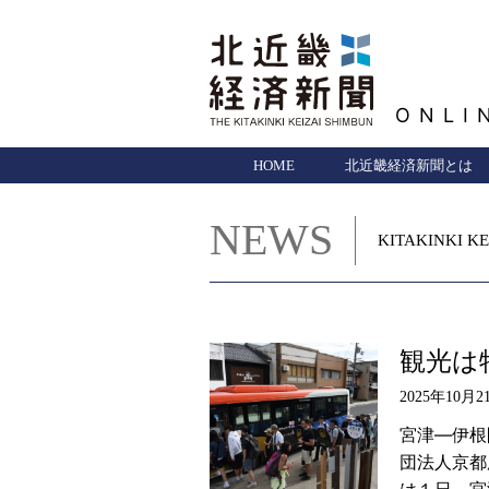
ONLI
HOME
北近畿経済新聞とは
NEWS
KITAKINKI KE
観光は
2025年10月2
宮津―伊根
団法人京都
は１日、宮