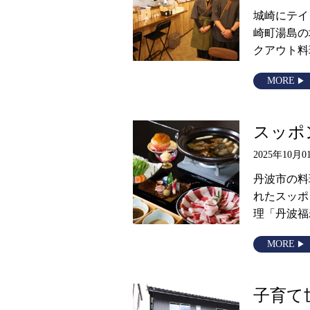
城崎にテイ
崎町湯島の
クアウト料
MORE
スッポ
2025年10月0
丹波市の料
れたスッポ
理「丹波福
MORE
子育て