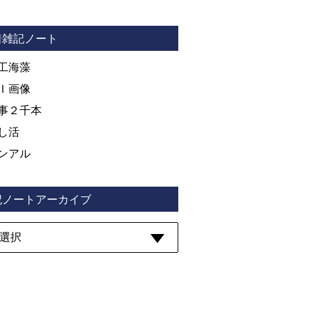
着雑記ノート
工海藻
Ｉ画像
事２千本
し活
ンアル
記ノートアーカイブ