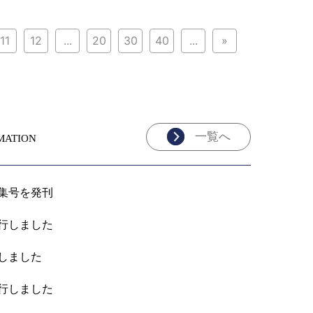
11
12
...
20
30
40
...
»
一覧へ
MATION
特集号を発刊
発行しました
刊しました
発行しました