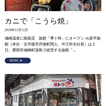
カニで「こうら焼」
2024年11月11日
城崎温泉に路面店 旅館「季ト時」にオープン ㈱炭平旅
館（本社・京丹後市丹後町間人、中江幹夫社長）は２
日、豊岡市城崎町湯島で経営する旅館「…
MORE