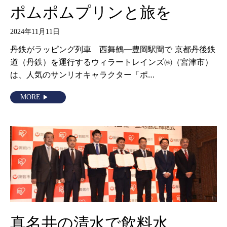
ポムポムプリンと旅を
2024年11月11日
丹鉄がラッピング列車 西舞鶴―豊岡駅間で 京都丹後鉄
道（丹鉄）を運行するウィラートレインズ㈱（宮津市）
は、人気のサンリオキャラクター「ポ…
MORE
真名井の清水で飲料水