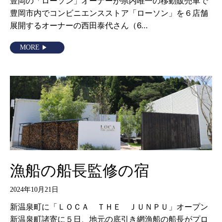
豊岡の「ローソン」オーナーが県内唯一の移動販売車で
豊岡市内でコンビニエンスストア「ローソン」を６店舗
展開するオーナーの西田泰代さん（6…
MORE
漁船の船長監修の宿
2024年10月21日
新温泉町に「ＬＯＣＡ ＴＨＥ ＪＵＮＰＵ」オープン
新温泉町諸寄に５日、地元の底引き網漁船の船長がプロ