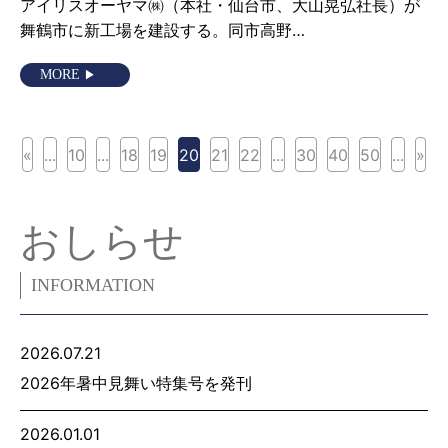
アイリスオーヤマ㈱（本社・仙台市、大山晃弘社長）が
舞鶴市に新工場を建設する。同市高野…
MORE
«
...
10
...
18
19
20
21
22
...
30
40
50
...
»
おしらせ
INFORMATION
2026.07.21
2026年暑中見舞い特集号を発刊
2026.01.01