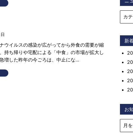
ニ
1日
新
ナウイルスの感染が広がってから外食の需要が縮
、持ち帰りや宅配による「中食」の市場が拡大し
2
急増した昨年の今ごろは、中止にな…
2
2
2
2
お