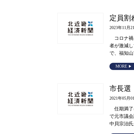
定員割
2023年11月2
コロナ禍
者が激減し
で、福知山
MORE
市長選
2021年05月0
任期満了に
で元市議会
中貝宗治氏