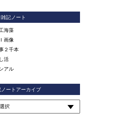
着雑記ノート
工海藻
Ｉ画像
事２千本
し活
ンアル
記ノートアーカイブ