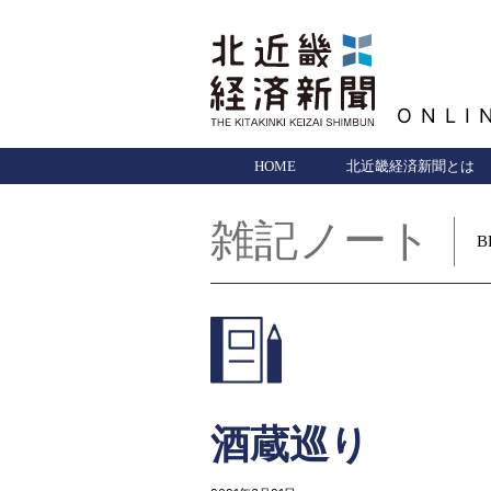
ONLI
HOME
北近畿経済新聞とは
雑記ノート
B
酒蔵巡り