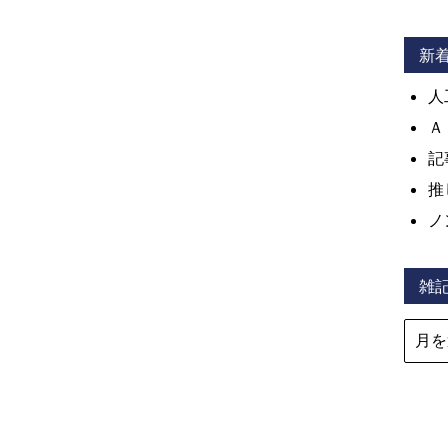
新
人
Ａ
記
推
ノ
雑