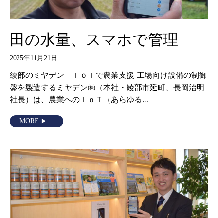
田の水量、スマホで管理
2025年11月21日
綾部のミヤデン ＩｏＴで農業支援 工場向け設備の制御
盤を製造するミヤデン㈱（本社・綾部市延町、長岡治明
社長）は、農業へのＩｏＴ（あらゆる…
MORE