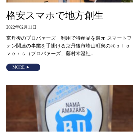
格安スマホで地方創生
2022年02月11日
京丹後のプロバァーズ 利用で特産品を還元 スマートフ
ォン関連の事業を手掛ける京丹後市峰山町泉の㈱ｐｌｏ
ｖｅｒｓ（プロバァーズ、藤村幸澄社…
MORE