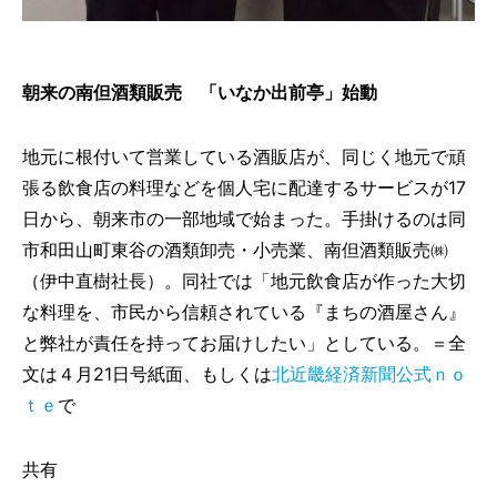
朝来の南但酒類販売 「いなか出前亭」始動
地元に根付いて営業している酒販店が、同じく地元で頑
張る飲食店の料理などを個人宅に配達するサービスが17
日から、朝来市の一部地域で始まった。手掛けるのは同
市和田山町東谷の酒類卸売・小売業、南但酒類販売㈱
（伊中直樹社長）。同社では「地元飲食店が作った大切
な料理を、市民から信頼されている『まちの酒屋さん』
と弊社が責任を持ってお届けしたい」としている。＝全
文は４月21日号紙面、もしくは
北近畿経済新聞公式ｎｏ
ｔｅ
で
共有