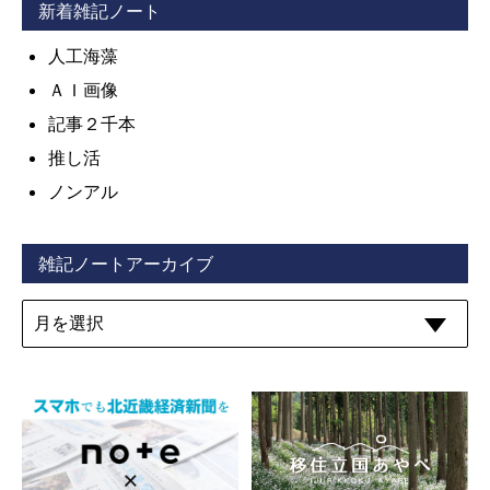
新着雑記ノート
人工海藻
ＡＩ画像
記事２千本
推し活
ノンアル
雑記ノートアーカイブ