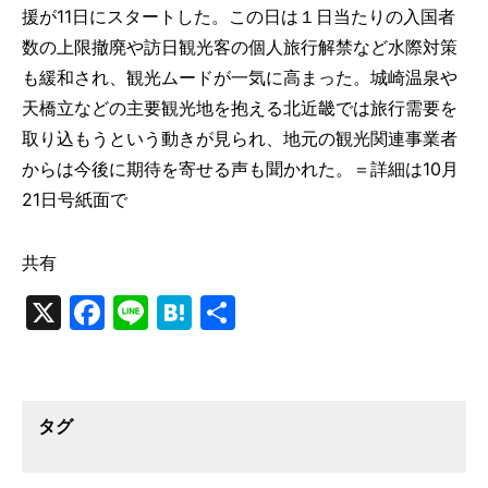
援が11日にスタートした。この日は１日当たりの入国者
数の上限撤廃や訪日観光客の個人旅行解禁など水際対策
も緩和され、観光ムードが一気に高まった。城崎温泉や
天橋立などの主要観光地を抱える北近畿では旅行需要を
取り込もうという動きが見られ、地元の観光関連事業者
からは今後に期待を寄せる声も聞かれた。＝詳細は10月
21日号紙面で
共有
X
Facebook
Line
Hatena
共
有
タグ