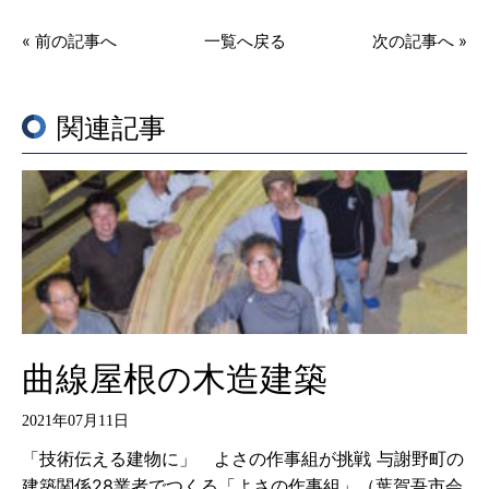
« 前の記事へ
一覧へ戻る
次の記事へ »
関連記事
曲線屋根の木造建築
2021年07月11日
「技術伝える建物に」 よさの作事組が挑戦 与謝野町の
建築関係28業者でつくる「よさの作事組」（葉賀吾市会