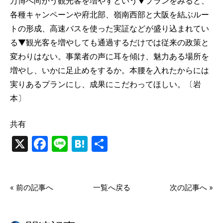
万博へ向かう観光客を増やすという▼プランをみると、
各種キャンペーンや府北部、嶺南西部と大阪を結ぶルー
トの形成、高速バスを使った実証などが盛り込まれてい
る▼観光客を増やしても通過するだけでは従来の政策と
変わりはない。事業者の声に耳を傾け、魅力ある場所を
増やし、いかに足止めをするか。本腰を入れたからには
実りあるプランにし、成果にこだわってほしい。〔岩
本〕
共有
X
Facebook
Line
Hatena
共
有
« 前の記事へ
一覧へ戻る
次の記事へ »