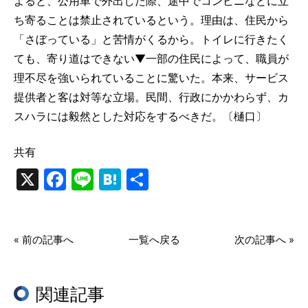
よると、公用車で外出した際、途中でコンビニなどに立
ち寄ることは禁止されているという。理由は、住民から
「さぼっている」と苦情がくるから。トイレに行きたく
ても、寄り道はできない▼一部の住民によって、職員が
理不尽を強いられていることに驚いた。本来、サービス
提供者と客は対等な立場。民間、行政にかかわらず、カ
スハラには毅然とした対応をするべきだ。〔樋口〕
共有
X
Facebook
Line
Hatena
共
有
« 前の記事へ
一覧へ戻る
次の記事へ »
関連記事