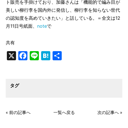
ト販売を手掛けており、加藤さんは「機能的で編み目が
美しい柳行李を国内外に発信し、柳行李を知らない世代
の認知度を高めていきたい」と話している。＝全文は12
月11日号紙面、
note
で
共有
X
Facebook
Line
Hatena
共
有
タグ
« 前の記事へ
一覧へ戻る
次の記事へ »