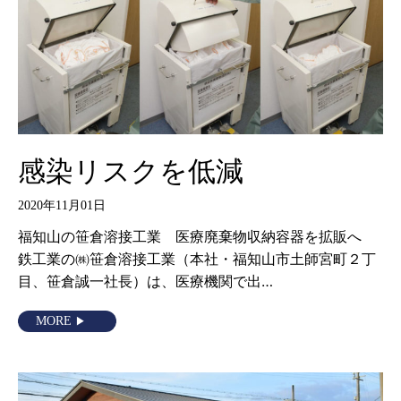
感染リスクを低減
2020年11月01日
福知山の笹倉溶接工業 医療廃棄物収納容器を拡販へ
鉄工業の㈱笹倉溶接工業（本社・福知山市土師宮町２丁
目、笹倉誠一社長）は、医療機関で出…
MORE