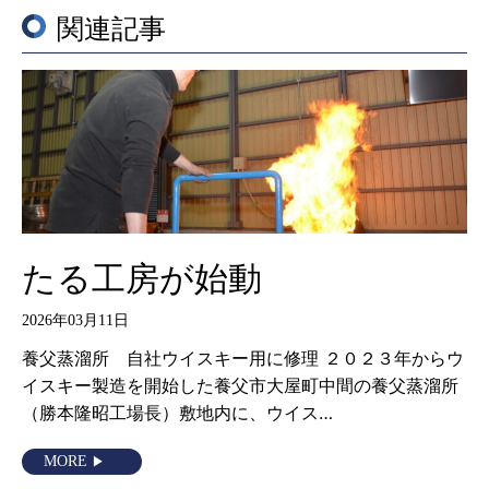
関連記事
たる工房が始動
2026年03月11日
養父蒸溜所 自社ウイスキー用に修理 ２０２３年からウ
イスキー製造を開始した養父市大屋町中間の養父蒸溜所
（勝本隆昭工場長）敷地内に、ウイス…
MORE