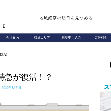
地域経済の明日を見つめる
NE
会社案内
取材エリア
購読申し込み
広告料金
IZAI
特急が復活！？
2023年8月11日