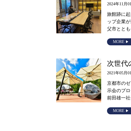
2024年11月0
旅館跡に起
ップ企業が
父市ととも
MORE
次世代
2021年05月0
京都市のゼ
示会のプロ
前田雄一社
MORE