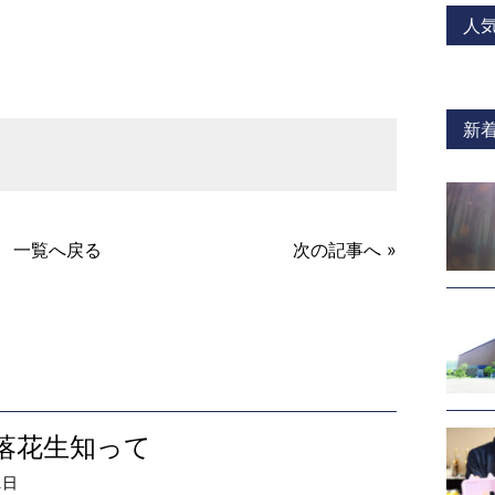
a
人
新
一覧へ戻る
次の記事へ »
落花生知って
1日