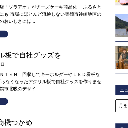
店「ソラアオ」がチーズケーキ商品化 ふるさと
にも 市場にほとんど流通しない舞鶴市神崎地区の
のおいしさにほ…
ル板で自社グッズを
1日
ＮＴＥＮ 回収してキーホルダーやＬＥＤ看板な
要らなくなったアクリル板で自社グッズを作りませ
鶴市北吸のデザイ…
ニ
商機つかめ