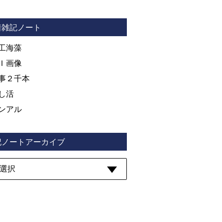
着雑記ノート
工海藻
Ｉ画像
事２千本
し活
ンアル
記ノートアーカイブ