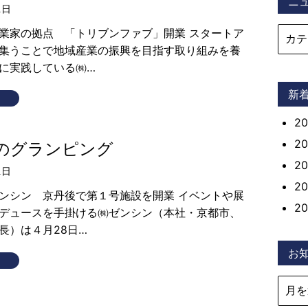
ニ
1日
業家の拠点 「トリブンファブ」開業 スタートア
集うことで地域産業の振興を目指す取り組みを養
に実践している㈱…
新
2
2
のグランピング
2
1日
2
ンシン 京丹後で第１号施設を開業 イベントや展
2
デュースを手掛ける㈱ゼンシン（本社・京都市、
長）は４月28日…
お