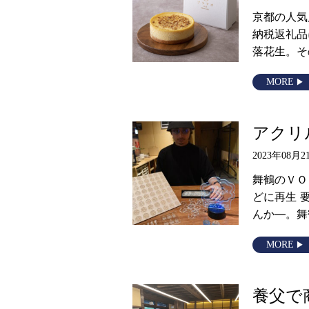
京都の人気
納税返礼品
落花生。そ
MORE
アクリ
2023年08月2
舞鶴のＶＯ
どに再生 
んか―。舞
MORE
養父で