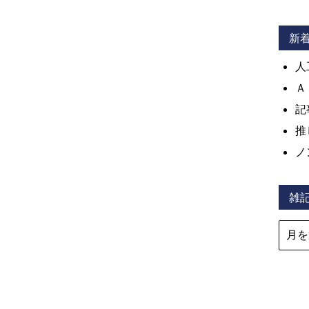
新
人
Ａ
記
推
ノ
雑