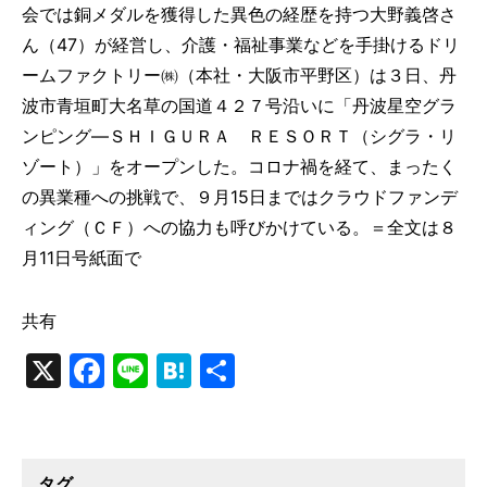
会では銅メダルを獲得した異色の経歴を持つ大野義啓さ
ん（47）が経営し、介護・福祉事業などを手掛けるドリ
ームファクトリー㈱（本社・大阪市平野区）は３日、丹
波市青垣町大名草の国道４２７号沿いに「丹波星空グラ
ンピング―ＳＨＩＧＵＲＡ ＲＥＳＯＲＴ（シグラ・リ
ゾート）」をオープンした。コロナ禍を経て、まったく
の異業種への挑戦で、９月15日まではクラウドファンデ
ィング（ＣＦ）への協力も呼びかけている。＝全文は８
月11日号紙面で
共有
X
Facebook
Line
Hatena
共
有
タグ