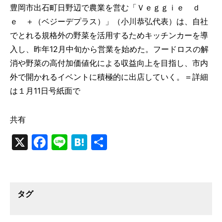
豊岡市出石町日野辺で農業を営む「Ｖｅｇｇｉｅ ｄ
ｅ ＋（ベジーデプラス）」（小川恭弘代表）は、自社
でとれる規格外の野菜を活用するためキッチンカーを導
入し、昨年12月中旬から営業を始めた。フードロスの解
消や野菜の高付加価値化による収益向上を目指し、市内
外で開かれるイベントに積極的に出店していく。＝詳細
は１月11日号紙面で
共有
X
Facebook
Line
Hatena
共
有
タグ