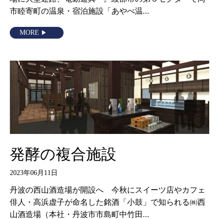
市睦寄町の温泉・宿泊施設「あやべ温…
MORE
発酵の複合施設
2023年06月11日
丹波の西山酒造場が開設へ 今秋にスイーツ店やカフェ
俳人・高浜虚子が命名した銘酒「小鼓」で知られる㈱西
山酒造場（本社・丹波市市島町中竹田…