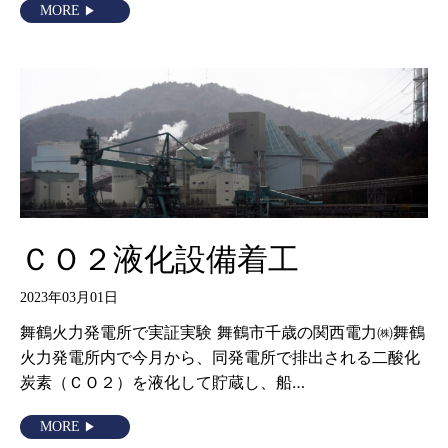
MORE
ＣＯ２液化設備着工
2023年03月01日
舞鶴火力発電所で実証実験 舞鶴市千歳の関西電力㈱舞鶴
火力発電所内で今月から、同発電所で排出される二酸化
炭素（ＣＯ２）を液化して貯蔵し、船…
MORE