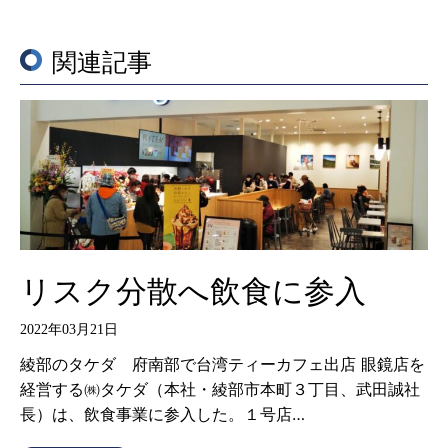
関連記事
リスク分散へ飲食に参入
2022年03月21日
綾部のタケダ 府南部で台湾ティーカフェ出店 眼鏡店を
経営する㈱タケダ（本社・綾部市本町３丁目、武田誠社
長）は、飲食事業に参入した。１号店…