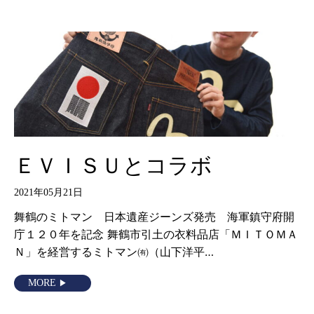
ＥＶＩＳＵとコラボ
2021年05月21日
舞鶴のミトマン 日本遺産ジーンズ発売 海軍鎮守府開
庁１２０年を記念 舞鶴市引土の衣料品店「ＭＩＴＯＭＡ
Ｎ」を経営するミトマン㈲（山下洋平…
MORE