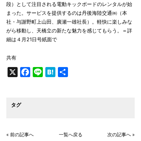
段）として注目される電動キックボードのレンタルが始
まった。サービスを提供するのは丹後海陸交通㈱（本
社・与謝野町上山田、廣瀬一雄社長）。軽快に楽しみな
がら移動し、天橋立の新たな魅力を感じてもらう。＝詳
細は４月21日号紙面で
共有
X
Facebook
Line
Hatena
共
有
タグ
« 前の記事へ
一覧へ戻る
次の記事へ »