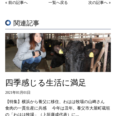
« 前の記事へ
一覧へ戻る
次の記事へ »
関連記事
四季感じる生活に満足
2021年01月01日
【特集】横浜から養父に移住、わはは牧場の山﨑さん
食肉の一貫生産に共感 今年は丑年。養父市大屋町蔵垣
の「わはは牧場」（上垣康成代表）に…