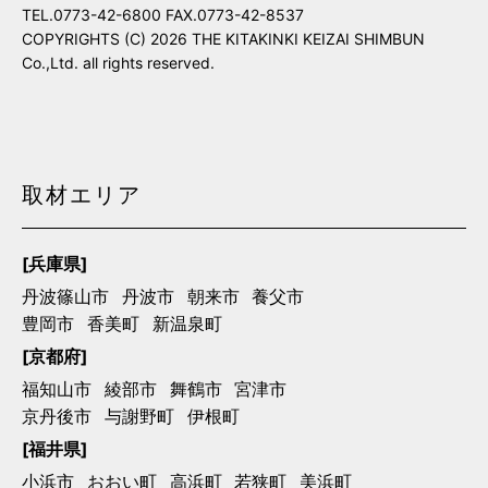
TEL.0773-42-6800 FAX.0773-42-8537
COPYRIGHTS (C) 2026 THE KITAKINKI KEIZAI SHIMBUN
Co.,Ltd. all rights reserved.
取材エリア
[兵庫県]
丹波篠山市
丹波市
朝来市
養父市
豊岡市
香美町
新温泉町
[京都府]
福知山市
綾部市
舞鶴市
宮津市
京丹後市
与謝野町
伊根町
[福井県]
小浜市
おおい町
高浜町
若狭町
美浜町