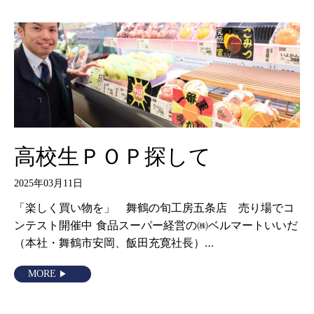
高校生ＰＯＰ探して
2025年03月11日
「楽しく買い物を」 舞鶴の旬工房五条店 売り場でコ
ンテスト開催中 食品スーパー経営の㈱ベルマートいいだ
（本社・舞鶴市安岡、飯田充寛社長）…
MORE