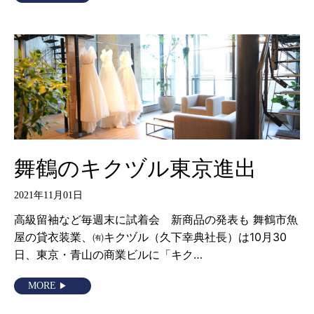
舞鶴のキクヅル東京進出
2021年11月01日
高級留袖など毎週末に試着会 新商品の発表も 舞鶴市魚
屋の貸衣装業、㈲キクヅル（久下幸典社長）は10月30
日、東京・青山の商業ビルに「キク…
MORE