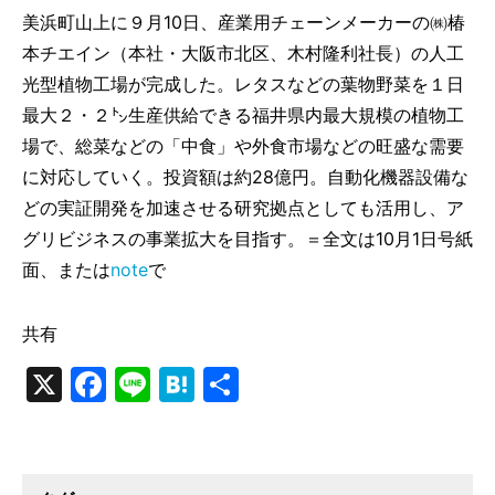
美浜町山上に９月10日、産業用チェーンメーカーの㈱椿
本チエイン（本社・大阪市北区、木村隆利社長）の人工
光型植物工場が完成した。レタスなどの葉物野菜を１日
最大２・２㌧生産供給できる福井県内最大規模の植物工
場で、総菜などの「中食」や外食市場などの旺盛な需要
に対応していく。投資額は約28億円。自動化機器設備な
どの実証開発を加速させる研究拠点としても活用し、ア
グリビジネスの事業拡大を目指す。＝全文は10月1日号紙
面、または
note
で
共有
X
Facebook
Line
Hatena
共
有