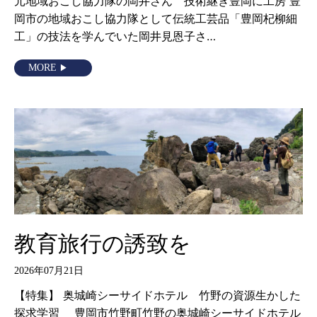
元地域おこし協力隊の岡井さん 技術継ぎ豊岡に工房 豊
岡市の地域おこし協力隊として伝統工芸品「豊岡杞柳細
工」の技法を学んでいた岡井見恩子さ…
MORE
教育旅行の誘致を
2026年07月21日
【特集】 奥城崎シーサイドホテル 竹野の資源生かした
探求学習 豊岡市竹野町竹野の奥城崎シーサイドホテル