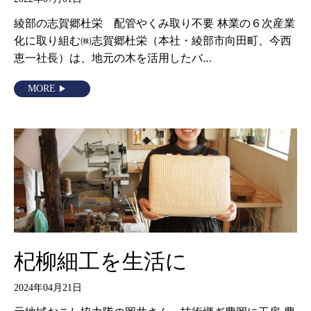
綾部の志賀郷杜栄 配管やくみ取り不要 林業の６次産業
化に取り組む㈱志賀郷杜栄（本社・綾部市向田町、今西
恵一社長）は、地元の木を活用したバ…
MORE
杞柳細工を生活に
2024年04月21日