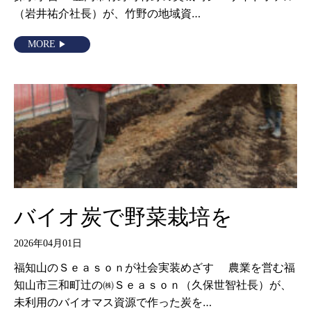
（岩井祐介社長）が、竹野の地域資…
MORE
バイオ炭で野菜栽培を
2026年04月01日
福知山のＳｅａｓｏｎが社会実装めざす 農業を営む福
知山市三和町辻の㈱Ｓｅａｓｏｎ（久保世智社長）が、
未利用のバイオマス資源で作った炭を…