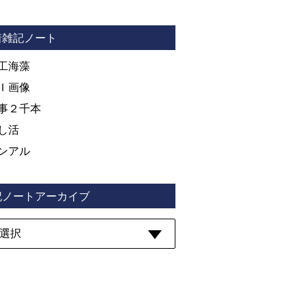
着雑記ノート
工海藻
Ｉ画像
事２千本
し活
ンアル
記ノートアーカイブ