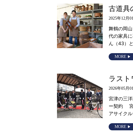
古道具
2025年12月0
舞鶴の岡山
代の家具に
ん（43）
MORE
ラスト
2026年05月0
宮津の三洋
ー契約 宮
アサイクル
MORE