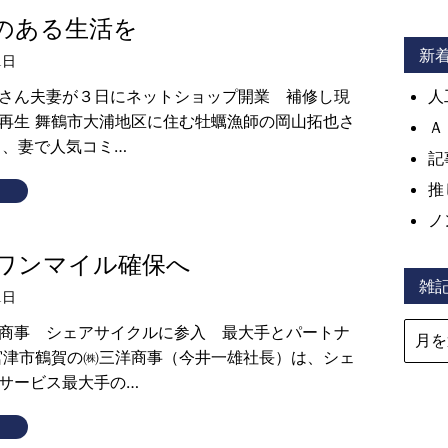
のある生活を
新
1日
人
さん夫妻が３日にネットショップ開業 補修し現
再生 舞鶴市大浦地区に住む牡蠣漁師の岡山拓也さ
Ａ
と、妻で人気コミ…
記
推
ノ
ワンマイル確保へ
雑
1日
商事 シェアサイクルに参入 最大手とパートナ
津市鶴賀の㈱三洋商事（今井一雄社長）は、シェ
サービス最大手の…