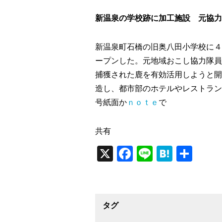
新温泉の学校跡に加工施設 元協力
新温泉町石橋の旧奥八田小学校に４
ープンした。元地域おこし協力隊員
捕獲された鹿を有効活用しようと開
造し、都市部のホテルやレストラン
号紙面か
ｎｏｔｅ
で
共有
X
Facebook
Line
Haten
共
有
タグ