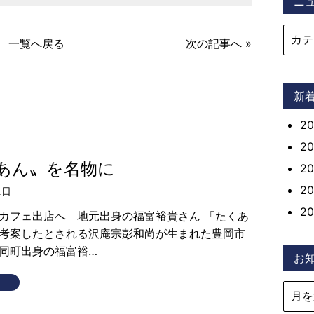
ニ
一覧へ戻る
次の記事へ »
新
2
2
あん〟を名物に
2
2
1日
2
カフェ出店へ 地元出身の福富裕貴さん 「たくあ
考案したとされる沢庵宗彭和尚が生まれた豊岡市
同町出身の福富裕…
お