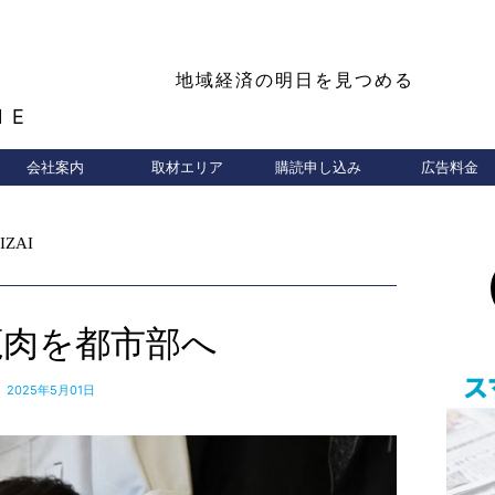
地域経済の明日を見つめる
NE
会社案内
取材エリア
購読申し込み
広告料金
IZAI
鹿肉を都市部へ
2025年5月01日