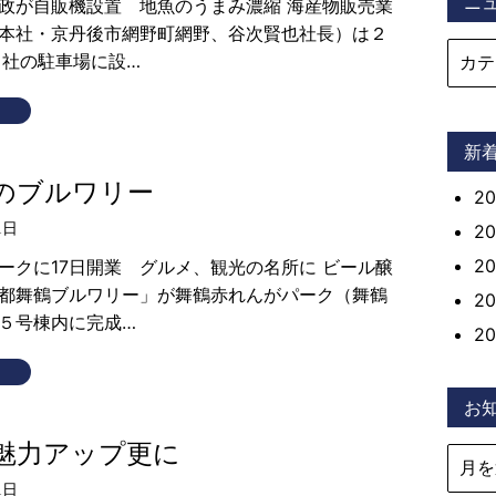
ニ
政が自販機設置 地魚のうまみ濃縮 海産物販売業
本社・京丹後市網野町網野、谷次賢也社長）は２
自社の駐車場に設…
新
のブルワリー
2
1日
2
2
ークに17日開業 グルメ、観光の名所に ビール醸
都舞鶴ブルワリー」が舞鶴赤れんがパーク（舞鶴
2
５号棟内に完成…
2
お
魅力アップ更に
1日