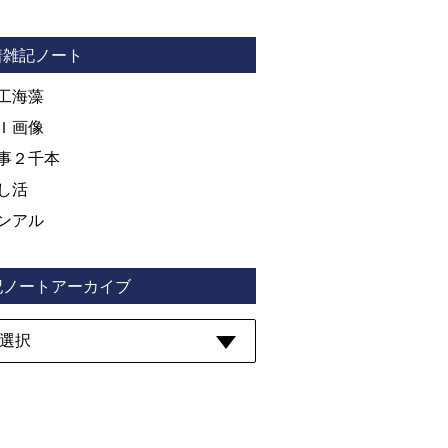
着雑記ノート
工海藻
Ｉ画像
事２千本
し活
ンアル
記ノートアーカイブ