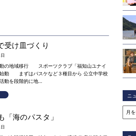
で受け皿づくり
1日
活動の地域移行 スポーツクラブ「福知山ユナイ
始動 まずはバスケなど３種目から 公立中学校
活動を段階的に地…
ニ
も「海のパスタ」
1日