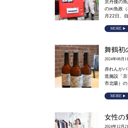
京丹後の魚
の㈱魚政（
月22日、
MORE
舞鶴初
2024年08月1
赤れんがパ
造施設「京
市北吸）の
MORE
女性の
2024年12月2