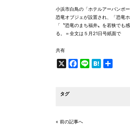
小浜市白鳥の「ホテルアーバンポー
恐竜オブジェが設置され、「恐竜ホ
「〝恐竜のまち福井〟を若狭でも感
る。＝全文は５月21日号紙面で
共有
X
Facebook
Line
Haten
共
有
タグ
« 前の記事へ