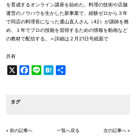
を育成するオンライン講座を始めた。料理の技術や店舗
運営のノウハウを生かした新事業で、経験ゼロから３年
で同店の料理長になった通山直人さん（42）が講師を務
め、１年でプロの技能を習得するための情報を動画など
の教材で配信する。＝詳細は２月21日号紙面で
共有
X
Facebook
Line
Hatena
共
有
タグ
« 前の記事へ
一覧へ戻る
次の記事へ »