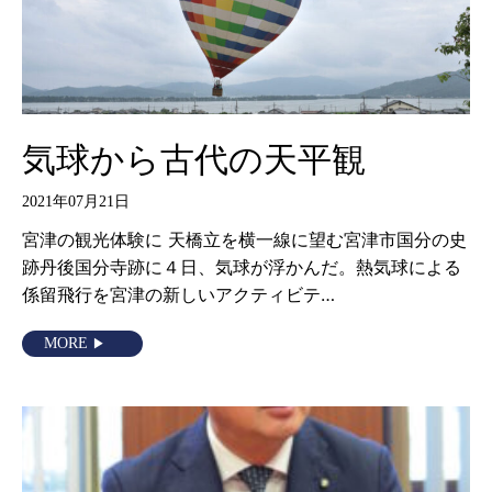
気球から古代の天平観
2021年07月21日
宮津の観光体験に 天橋立を横一線に望む宮津市国分の史
跡丹後国分寺跡に４日、気球が浮かんだ。熱気球による
係留飛行を宮津の新しいアクティビテ…
MORE