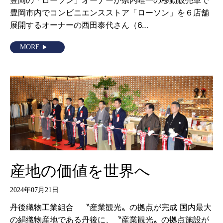
豊岡の「ローソン」オーナーが県内唯一の移動販売車で
豊岡市内でコンビニエンスストア「ローソン」を６店舗
展開するオーナーの西田泰代さん（6…
MORE
産地の価値を世界へ
2024年07月21日
丹後織物工業組合 〝産業観光〟の拠点が完成 国内最大
の絹織物産地である丹後に、〝産業観光〟の拠点施設が