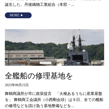
誕生した。丹後織物工業組合（本部・…
MORE
全艦船の修理基地を
2022年08月21日
舞鶴商議所が市に政策提言 「火種あるうちに産業基盤
を」 舞鶴商工会議所（小西剛会頭）は９日、全ての艦船
の修理などを請け負う基地整備などを…