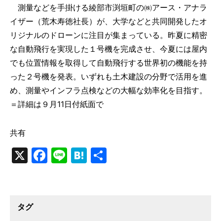
測量などを手掛ける綾部市渕垣町の㈱アース・アナラ
イザー（荒木寿徳社長）が、大学などと共同開発したオ
リジナルのドローンに注目が集まっている。昨夏に精密
な自動飛行を実現した１号機を完成させ、今夏には屋内
でも位置情報を取得して自動飛行する世界初の機能を持
った２号機を発表。いずれも土木建設の分野で活用を進
め、測量やインフラ点検などの大幅な効率化を目指す。
＝詳細は９月11日付紙面で
共有
X
Facebook
Line
Hatena
共
有
タグ