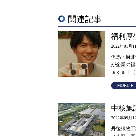
関連記事
福利厚
2022年01月1
但馬・府北
が企業の福
ａｃａｌ（
MORE
中核施
2022年09月1
丹後織物工