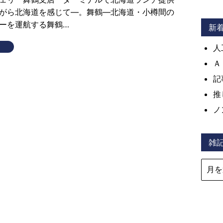
がら北海道を感じて―。舞鶴―北海道・小樽間の
ーを運航する舞鶴…
新
人
Ａ
記
推
ノ
雑