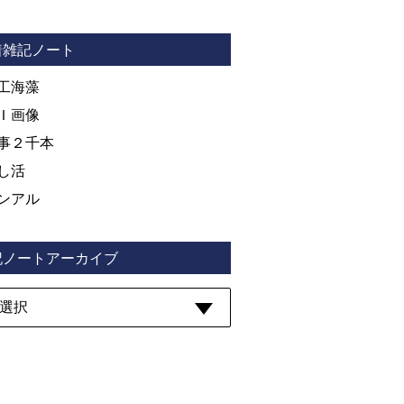
着雑記ノート
工海藻
Ｉ画像
事２千本
し活
ンアル
記ノートアーカイブ