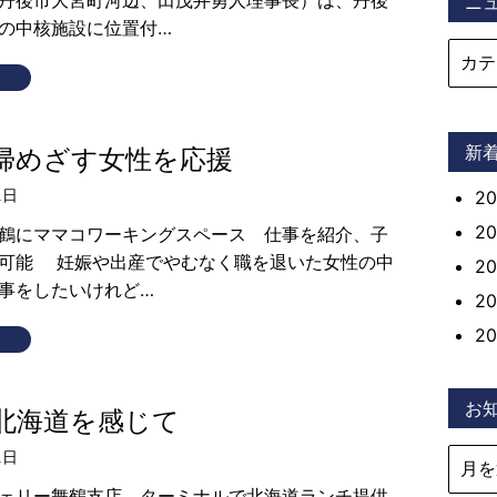
丹後市大宮町河辺、田茂井勇人理事長）は、丹後
ニ
の中核施設に位置付…
新
帰めざす女性を応援
2
1日
2
鶴にママコワーキングスペース 仕事を紹介、子
可能 妊娠や出産でやむなく職を退いた女性の中
2
事をしたいけれど…
2
2
お
北海道を感じて
1日
ェリー舞鶴支店 ターミナルで北海道ランチ提供