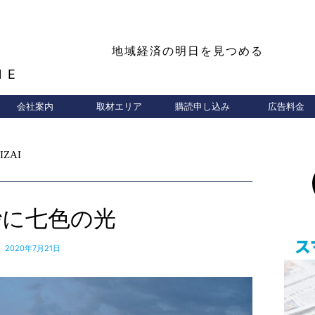
地域経済の明日を見つめる
NE
会社案内
取材エリア
購読申し込み
広告料金
IZAI
砂に七色の光
2020年7月21日