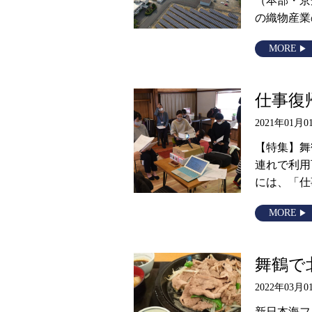
（本部・京
の織物産業
MORE
仕事復
2021年01月0
【特集】舞
連れで利用
には、「仕
MORE
舞鶴で
2022年03月0
新日本海フ