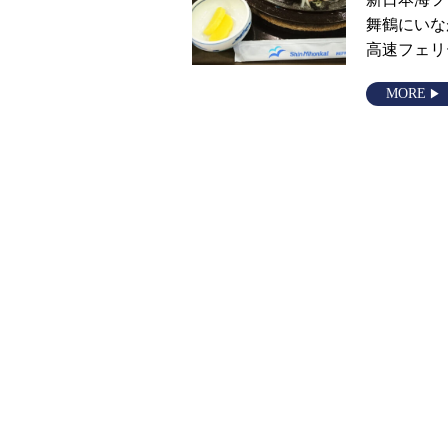
舞鶴にいな
高速フェリ
MORE