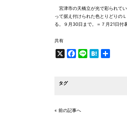
宮津市の天橋立が光で彩られてい
って据え付けられた色とりどりのＬ
る。９月30日まで。＝７月21日付
共有
X
Facebook
Line
Haten
共
有
タグ
« 前の記事へ