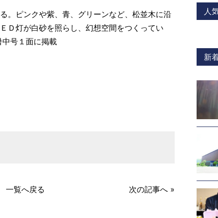
人
る。ピンクや紫、青、グリーンなど、松並木に沿
ＥＤ灯が白砂を照らし、幻想空間をつくってい
暑中号１面に掲載
新
a
一覧へ戻る
次の記事へ »